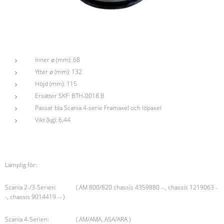
Inner ø (mm): 68
Ytter ø (mm): 132
Höjd (mm): 115
Ersätter SKF: BTH-0018 B
Passar bla Scania 4-serie Framaxel och löpaxel
Vikt (kg): 6,44
Lämplig för:
Scania 2-/3-Serien: ( AM 800/820 chassis 4359880 --, chassis 1219063 -
-, chassis 9014419 -- )
Scania 4-Serien: ( AM/AMA, ASA/ARA )