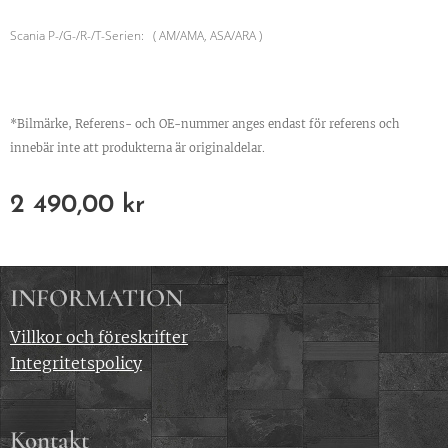
Scania P-/G-/R-/T-Serien: ( AM/AMA, ASA/ARA )
*Bilmärke, Referens- och OE-nummer anges endast för referens och
innebär inte att produkterna är originaldelar.
2 490,00
kr
INFORMATION
Villkor och föreskrifter
Integritetspolicy
Kontakt