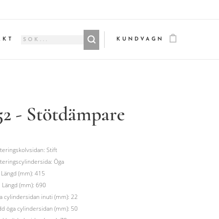
AKT
KUNDVAGN
52 - Stötdämpare
eringskolvsidan: Stift
eringscylindersida: Öga
 Längd (mm): 415
 Längd (mm): 690
a cylindersidan inuti (mm): 22
d öga cylindersidan (mm): 50