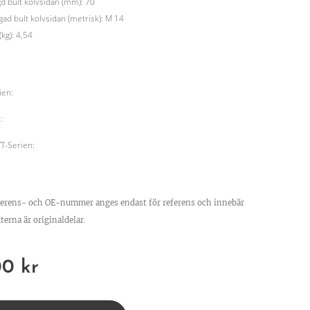
d bult kolvsidan (mm): 70
ad bult kolvsidan (metrisk): M 14
(kg): 4,54
ien:
:
/T-Serien:
ferens- och OE-nummer anges endast för referens och innebär
terna är originaldelar.
00
kr