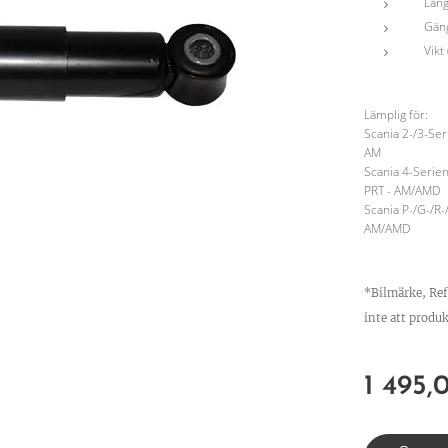
Läng
Gäng
Vikt 
Lämplig för:
Scania 2-/3-Ser
AM
Scania 4-Serien
PRT - AM/AMD
Scania P-/G-/R-
AM/AMD
*Bilmärke, Re
inte att produk
1 495,