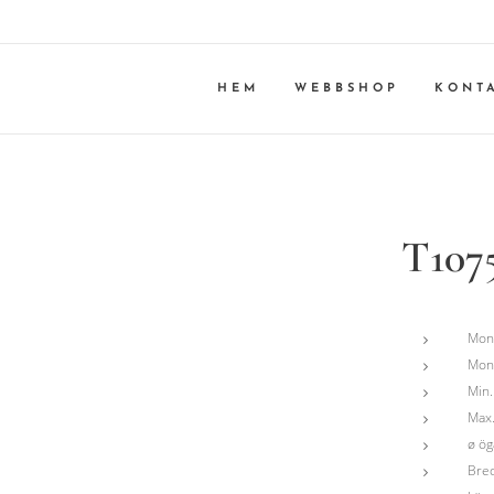
HEM
WEBBSHOP
KONT
T107
Mont
Mont
Min.
Max.
ø ög
Bred