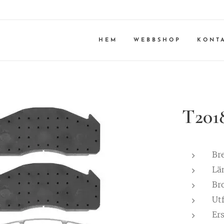
HEM
WEBBSHOP
KONT
T201
Br
Lä
Br
Ut
Er