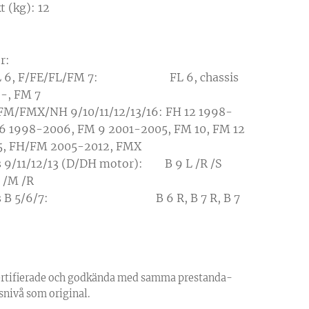
t (kg): 12
r:
F/FL 6, F/FE/FL/FM 7:
FL 6, chassis
-, FM 7
FM/FMX/NH 9/10/11/12/13/16:
FH 12 1998-
16 1998-2006, FM 9 2001-2005, FM 10, FM 12
, FH/FM 2005-2012, FMX
s 9/11/12/13 (D/DH motor):
B 9 L /R /S
B /M /R
 Buss B 5/6/7:
B 6 R, B 7 R, B 7
ertifierade och godkända med samma prestanda-
snivå som original.