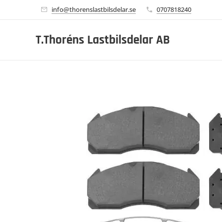
info@thorenslastbilsdelar.se
0707818240
T.Thoréns Lastbilsdelar AB