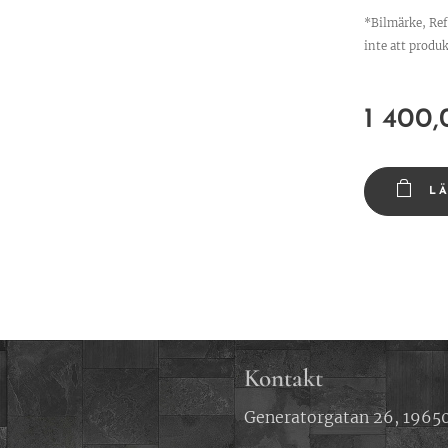
*Bilmärke, Re
inte att produk
1 400,
L
Kontakt
Generatorgatan 26, 19650