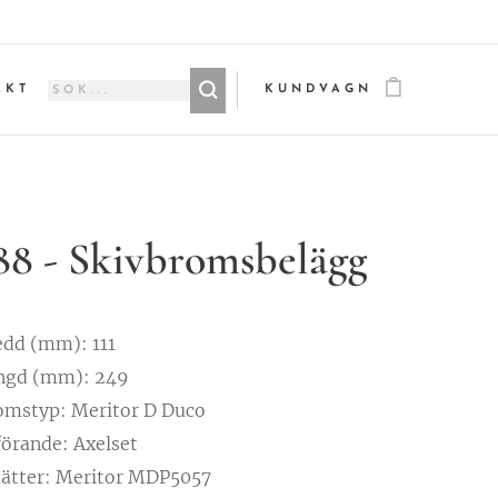
AKT
KUNDVAGN
88 - Skivbromsbelägg
edd (mm): 111
ngd (mm): 249
omstyp: Meritor D Duco
förande: Axelset
sätter: Meritor MDP5057