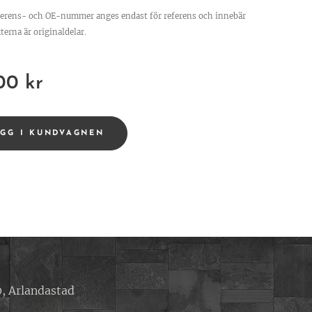
ferens- och OE-nummer anges endast för referens och innebär
terna är originaldelar.
00
kr
ÄGG I KUNDVAGNEN
, Arlandastad