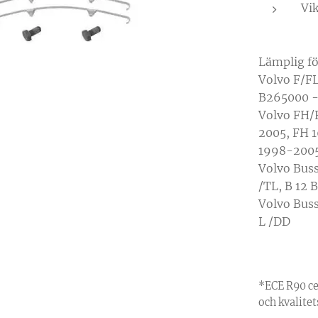
Vik
Lämplig fö
Volvo 
B265000 -
Volvo FH/
2005, FH 
1998-2005
Volvo Bus
/TL, B 12 
Volvo
L /DD
*ECE R90 c
och kvalitet