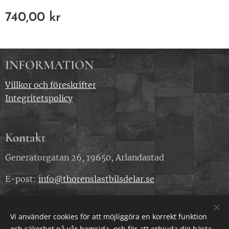
740,00
kr
INFORMATION
Villkor och föreskrifter
Integritetspolicy
Kontakt
Generatorgatan 26, 19650, Arlandastad
E-post:
info@thorenslastbilsdelar.se
Telefonnummer: 0707 818 240
Vi använder cookies för att möjliggöra en korrekt funktion
och säkerhet på vår hemsida, och för att erbjuda dig bästa