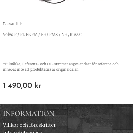
Passar till:
Volvo F / FL FE FM / FH/ FMX / NH, Bussar
*Bilmärke, Referens- och OE-nummer anges endast för referens och
innebär inte att produkterna är originaldelar.
1 490,00
kr
INFORMATION
Villkor och föreskrifter
Integritetspolicy