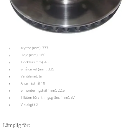
ø yttre (mm): 377
Höjd (mm): 160
Tjocklek (mm): 45
ø hålcirkel (mm): 335
Ventilerad: Ja
Antal fästhål 10
ø monteringshål (mm): 22,5
Tillåten förslitningsgräns (mm): 37
Vikt (kg) 30
Lämplig för: