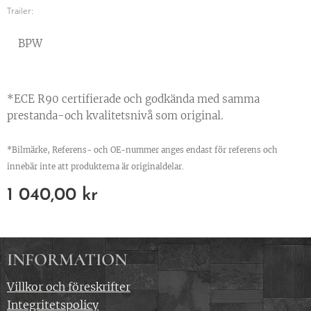
Trailer:
BPW
*ECE R90 certifierade och godkända med samma
prestanda-och kvalitetsnivå som original.
*Bilmärke, Referens- och OE-nummer anges endast för referens och
innebär inte att produkterna är originaldelar.
1 040,00
kr
INFORMATION
Villkor och föreskrifter
Integritetspolicy