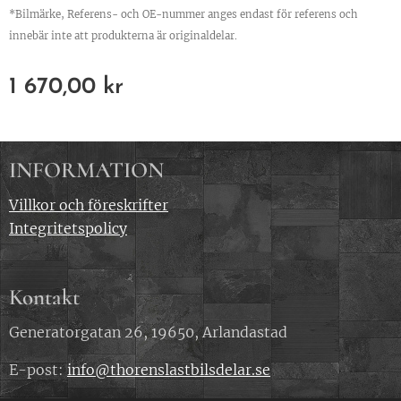
*Bilmärke, Referens- och OE-nummer anges endast för referens och
innebär inte att produkterna är originaldelar.
1 670,00
kr
INFORMATION
Villkor och föreskrifter
Integritetspolicy
Kontakt
Generatorgatan 26, 19650, Arlandastad
E-post:
info@thorenslastbilsdelar.se