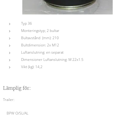
Typ 36
Monteringstyp; 2 bultar
Bultavstånd (mm): 210
Bultdimension: 2x M12
Luftanslutning: en separat
Dimensioner Luftanslutning: M 22x1.5
Vikt (kg):
 14
,2
Lämplig för:
Trailer:
BPW O/SL/AL