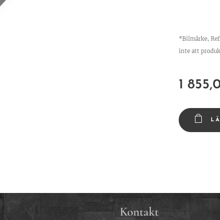
*Bilmärke, Re
inte att produk
1 855,
L
Kontakt