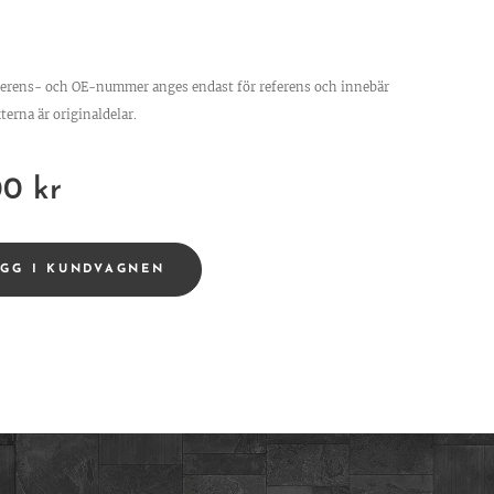
ferens- och OE-nummer anges endast för referens och innebär
terna är originaldelar.
00
kr
ÄGG I KUNDVAGNEN