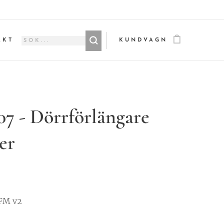
AKT
KUNDVAGN
7 - Dörrförlängare
er
FM v2