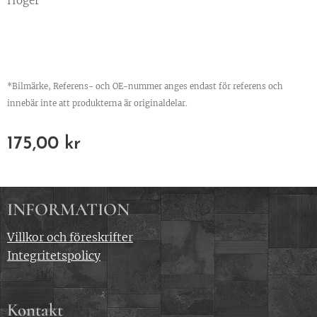
Höger
*Bilmärke, Referens- och OE-nummer anges endast för referens och
innebär inte att produkterna är originaldelar.
175,00
kr
INFORMATION
Villkor och föreskrifter
Integritetspolicy
Kontakt