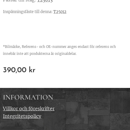
Inspänningsfäste till denna:
T25012
*Bilmärke, Referens- och OE-nummer anges endast för referens och
innebär inte att produkterna är originaldelar.
390,00
kr
INFORMATION
Villkor och föreskrifter
Integritetspolicy