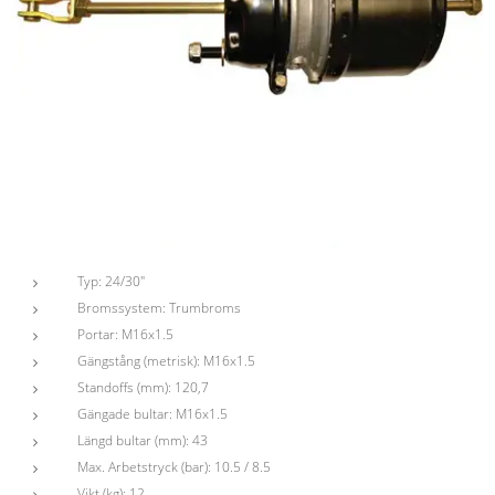
Typ: 24/30"
Bromssystem: Trumbroms
Portar: M16x1.5
Gängstång (metrisk): M16x1.5
Standoffs (mm): 120,7
Gängade bultar: M16x1.5
Längd bultar (mm): 43
Max. Arbetstryck (bar): 10.5 / 8.5
Vikt (kg): 12