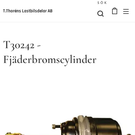
SÖK
T.Thoréns Lastbilsdelar AB
T30242 -
Fjäderbromscylinder