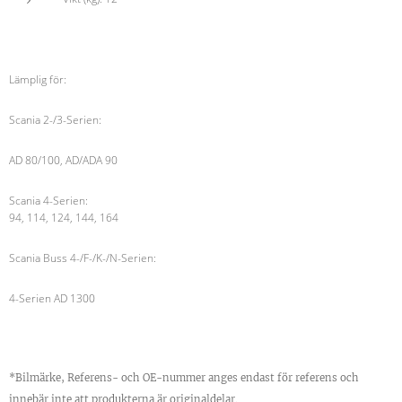
Lämplig för:
Scania 2-/3-Serien:
AD 80/100, AD/ADA 90
Scania 4-Serien:
94, 114, 124, 144, 164
Scania Buss 4-/F-/K-/N-Serien:
4-Serien AD 1300
*Bilmärke, Referens- och OE-nummer anges endast för referens och
innebär inte att produkterna är originaldelar.