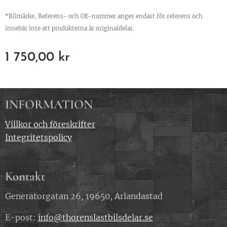
*Bilmärke, Referens- och OE-nummer anges endast för referens och
innebär inte att produkterna är originaldelar.
1 750,00
kr
INFORMATION
Villkor och föreskrifter
Integritetspolicy
Kontakt
Generatorgatan 26, 19650, Arlandastad
E-post:
info@thorenslastbilsdelar.se