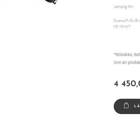
Lämplig för:
Scania P-/G-/R-
CR 19 H/T
*Bilmärke, Re
inte att produk
4 450
L