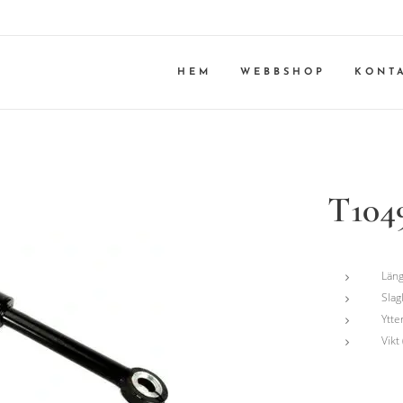
HEM
WEBBSHOP
KONT
T1049
Läng
Slag
Ytte
Vikt 