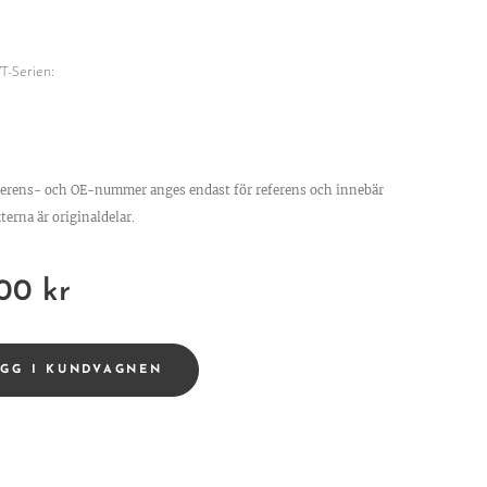
/T-Serien:
ferens- och OE-nummer anges endast för referens och innebär
terna är originaldelar.
,00
kr
ÄGG I KUNDVAGNEN