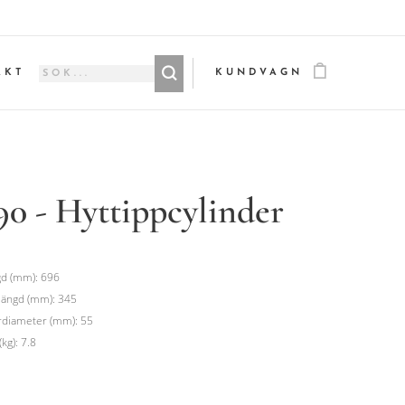
AKT
KUNDVAGN
0 - Hyttippcylinder
d (mm): 696
längd (mm): 345
rdiameter (mm): 55
(kg): 7.8