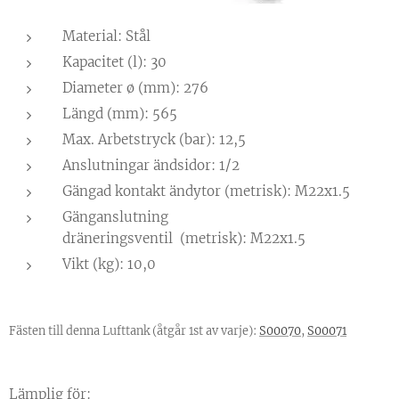
Material: Stål
Kapacitet (l): 30
Diameter ø (mm): 276
Längd (mm): 565
Max. Arbetstryck (bar): 12,5
Anslutningar ändsidor: 1/2
Gängad kontakt ändytor (metrisk): M22x1.5
Gänganslutning
dräneringsventil
(metrisk):
M22x1.5
Vikt (kg): 10,0
Fästen till denna Lufttank (åtgår 1st av varje):
S00070
,
S00071
Lämplig för: