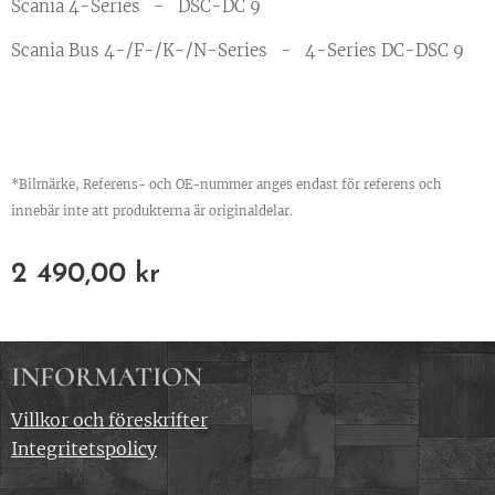
Scania 4-Series -
DSC-DC 9
Scania Bus 4-/F-/K-/N-Series -
4-Series DC-DSC 9
*Bilmärke, Referens- och OE-nummer anges endast för referens och
innebär inte att produkterna är originaldelar.
2 490,00
kr
INFORMATION
Villkor och föreskrifter
Integritetspolicy