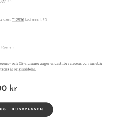
(kg): 0,5
ma som:
T12536
fast med LED
/T-Serien
ferens- och OE-nummer anges endast för referens och innebär
terna är originaldelar.
00
kr
ÄGG I KUNDVAGNEN