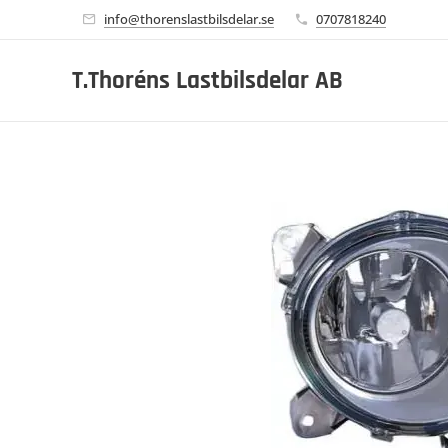
info@thorenslastbilsdelar.se
0707818240
T.Thoréns Lastbilsdelar AB