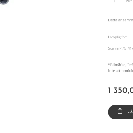
Vikt 
Detta är sam
Lämplig för:
Scania P-/G-/R-
*Bilmärke, Re
inte att produk
1 350,
L