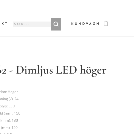
AKT
KUNDVAGN
62 - Dimljus LED höger
tion: Höger
ning (V): 24
ptyp: LED
dd (mm): 150
 (mm): 130
 (mm): 120