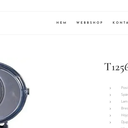
HEM
WEBBSHOP
KONT
T125
Posi
Spän
Lam
Bre
Höjd
Djup