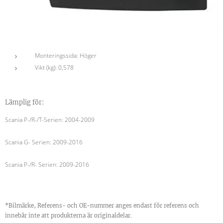
Monteringssida: Höger
Vikt (kg): 0,578
Lämplig för:
Scania P-/R-/T-Serien:
2004-2009
Scania G- Serien: 2009-2016
Scania P-/R- Serien: 2009-2016
*Bilmärke, Referens- och OE-nummer anges endast för referens och
innebär inte att produkterna är originaldelar.