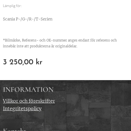
Lämplig för:
Scania P-/G-/R-/T-Serien
*Bilmärke, Referens- och OE-nummer anges endast för referens och
innebär inte att produkterna är originaldelar.
3 250,00
kr
INFORMATION
Villkor och föreskrifter
Integritetspolicy