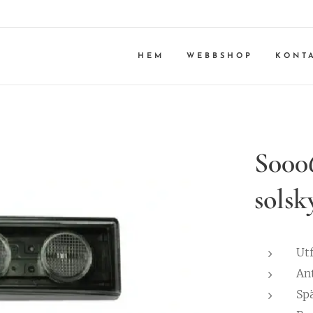
HEM
WEBBSHOP
KONT
S0006
solsk
Ut
Ant
Sp