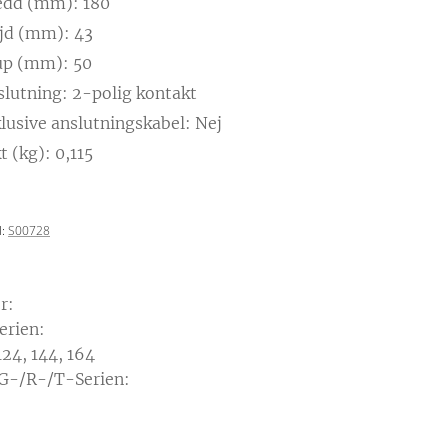
edd (mm): 180
jd (mm): 43
up (mm): 50
slutning: 2-polig kontakt
lusive anslutningskabel: Nej
t (kg): 0,115
:
S00728
r:
erien:
24, 144, 164
/G-/R-/T-Serien: