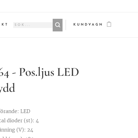
AKT
KUNDVAGN
4 - Pos.ljus LED
ydd
förande: LED
al dioder (st): 4
änning (V): 24