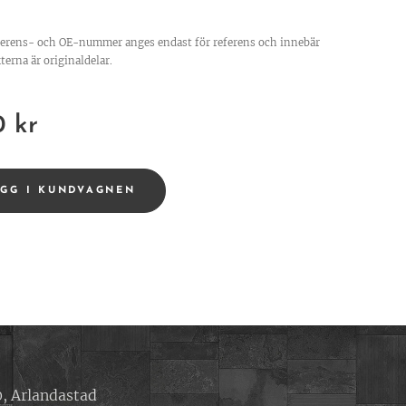
ferens- och OE-nummer anges endast för referens och innebär
terna är originaldelar.
0
kr
ÄGG I KUNDVAGNEN
, Arlandastad