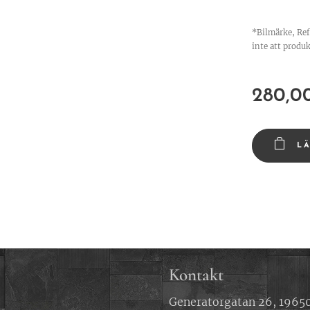
*Bilmärke, Re
inte att produk
280,0
L
Kontakt
Generatorgatan 26, 19650