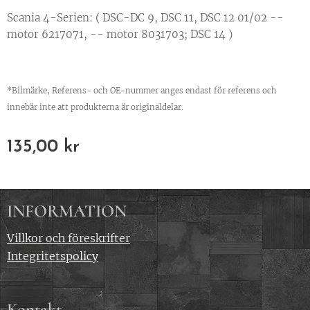
Scania 4-Serien:
( DSC-DC 9, DSC 11, DSC 12 01/02 --
motor 6217071, -- motor 8031703; DSC 14 )
*Bilmärke, Referens- och OE-nummer anges endast för referens och
innebär inte att produkterna är originaldelar.
135,00
kr
INFORMATION
Villkor och föreskrifter
Integritetspolicy
Kontakt