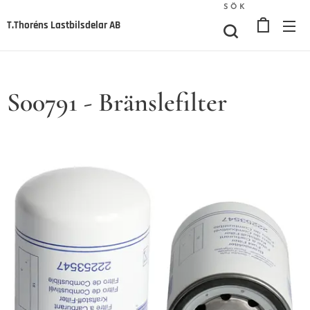
SÖK
T.Thoréns Lastbilsdelar AB
S00791 - Bränslefilter