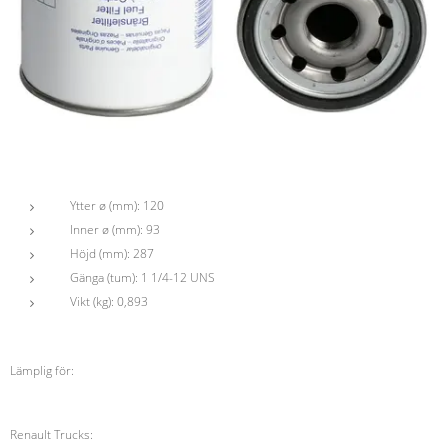
Ytter ø (mm): 120
Inner ø (mm): 93
Höjd (mm): 287
Gänga (tum): 1 1/4-12 UNS
Vikt (kg): 0,893
Lämplig för:
Renault Trucks: