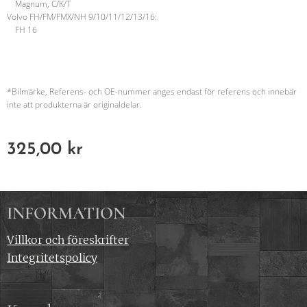
Magnum, C/K/T
Volvo FH/FM/FMX/NH 9/10/11/12/13/16:
FH 16
*Bilmärke, Referens- och OE-nummer anges endast för referens och innebär
inte att produkterna är originaldelar.
325,00
kr
INFORMATION
Villkor och föreskrifter
Integritetspolicy